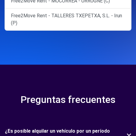
Free2Move Rent - MOCORREA - URRUGNE (C)
Free2Move Rent - TALLERES TXEPETXA, S.L. - Irun
(P)
Preguntas frecuentes
¿Es posible alquilar un vehículo por un período