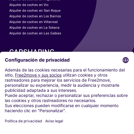
Alquiler de coches en Vic
Alquiler de coches en San Roque
Alquiler de coches en Los Barrios
Alquiler de coches en Villarreal
Alquiler de coches en La Solana
Alquiler de coches en Las Gabias
CARSHARING
NUESTRAS CIUDADES
Paris
Madrid
Washington DC
Milán
Roma
Turín
Viena
Berlín
Colonia
Düsseldorf
Fráncfort
Hamburgo