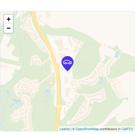
+
−
Leaflet
| ©
OpenStreetMap
contributors ©
CARTO