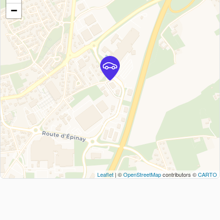
−
Leaflet
| ©
OpenStreetMap
contributors ©
CARTO