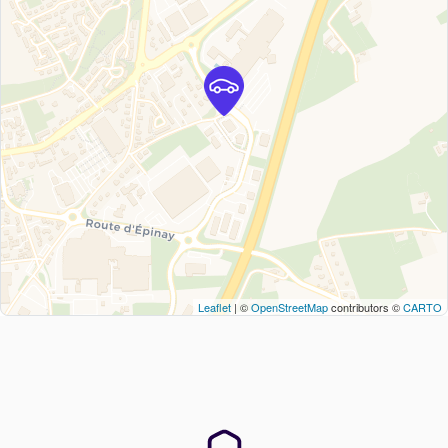
Leaflet
| ©
OpenStreetMap
contributors ©
CARTO