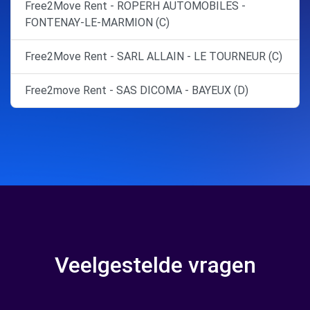
Free2Move Rent - ROPERH AUTOMOBILES -
FONTENAY-LE-MARMION (C)
Free2Move Rent - SARL ALLAIN - LE TOURNEUR (C)
Free2move Rent - SAS DICOMA - BAYEUX (D)
Veelgestelde vragen