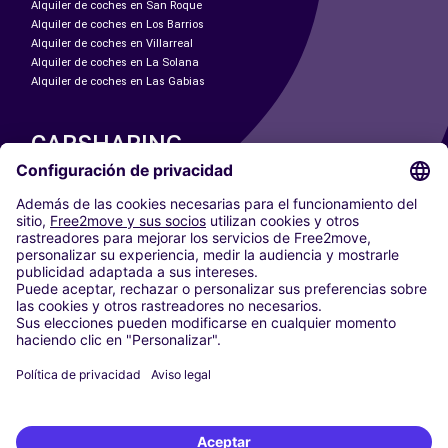
Alquiler de coches en San Roque
Alquiler de coches en Los Barrios
Alquiler de coches en Villarreal
Alquiler de coches en La Solana
Alquiler de coches en Las Gabias
CARSHARING
NUESTRAS CIUDADES
Paris
Madrid
Washington DC
Milán
Roma
Turín
Viena
Berlín
Colonia
Düsseldorf
Fráncfort
Hamburgo
Múnich