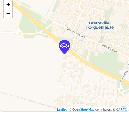
+
−
Leaflet
| ©
OpenStreetMap
contributors ©
CARTO