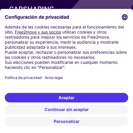
CARSHARING
NUESTRAS CIUDADES
Paris
Madrid
Washington DC
Milán
Roma
Turín
Viena
Berlín
Colonia
Düsseldorf
Fráncfort
Hamburgo
Múnich
Stuttgart
Ámsterdam