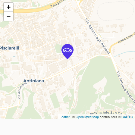
+
−
Leaflet
| ©
OpenStreetMap
contributors ©
CARTO