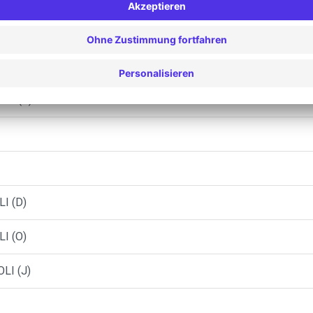
LI
LI (C)
I (D)
I (O)
LI (J)