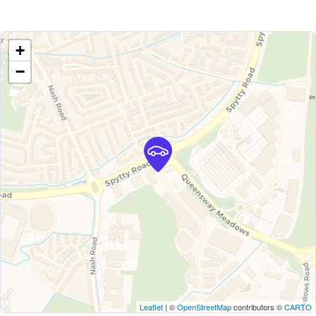
+
−
Leaflet
| ©
OpenStreetMap
contributors ©
CARTO