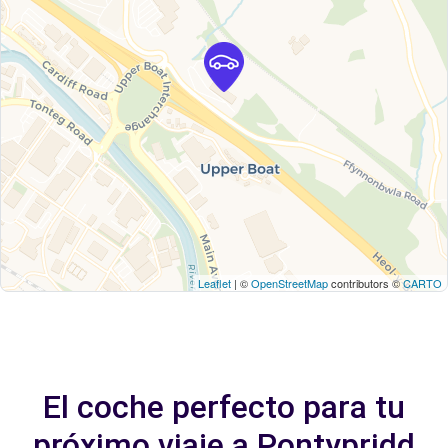
Leaflet
| ©
OpenStreetMap
contributors ©
CARTO
El coche perfecto para tu
próximo viaje a Pontypridd