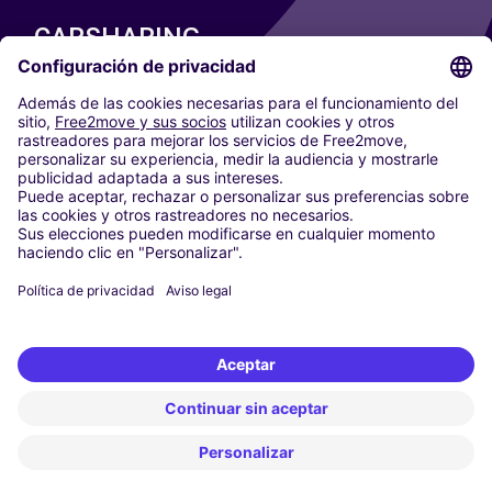
CARSHARING
NUESTRAS CIUDADES
Paris
Madrid
Washington DC
Milán
Roma
Turín
Viena
Berlín
Colonia
Düsseldorf
Fráncfort
Hamburgo
Múnich
Stuttgart
Ámsterdam