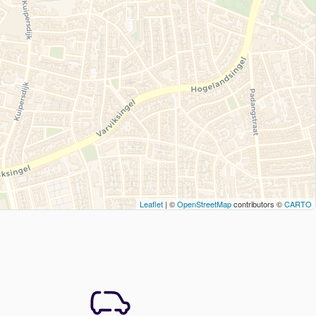
Leaflet
| ©
OpenStreetMap
contributors ©
CARTO