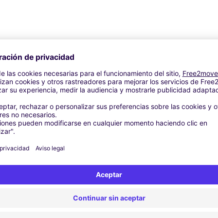
Agencias similares
troën - OMMEN (C)
 - ENSCHEDE (C)