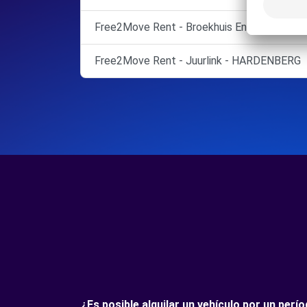
Free2Move Rent - Broekhuis Enschede B.V.
Free2Move Rent - Juurlink - HARDENBERG
¿Es posible alquilar un vehículo por un pe