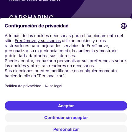
CARSHARING
NUESTRAS CIUDADES
Paris
Madrid
Washington DC
Milán
Roma
Turín
Viena
Berlín
Colonia
Düsseldorf
Fráncfort
Hamburgo
Múnich
Stuttgart
Ámsterdam