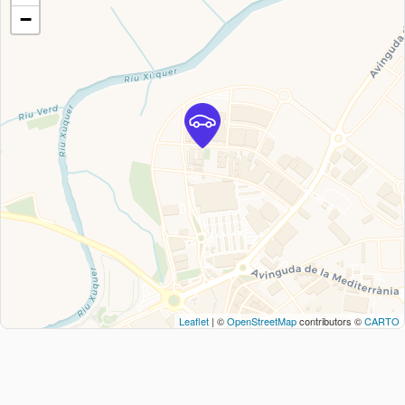
−
Leaflet
| ©
OpenStreetMap
contributors ©
CARTO