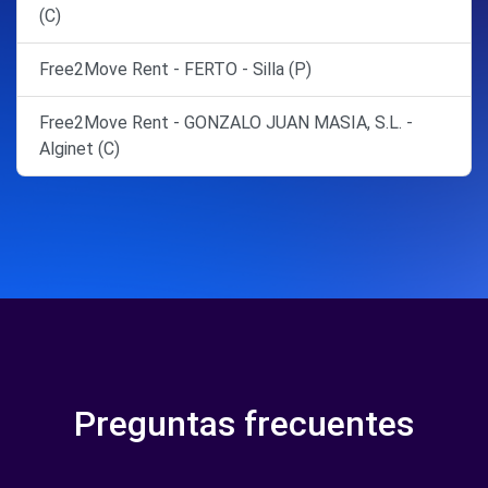
(C)
Free2Move Rent - FERTO - Silla (P)
Free2Move Rent - GONZALO JUAN MASIA, S.L. -
Alginet (C)
Preguntas frecuentes