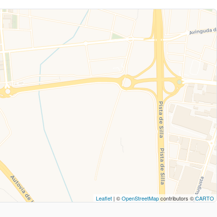
Leaflet
| ©
OpenStreetMap
contributors ©
CARTO