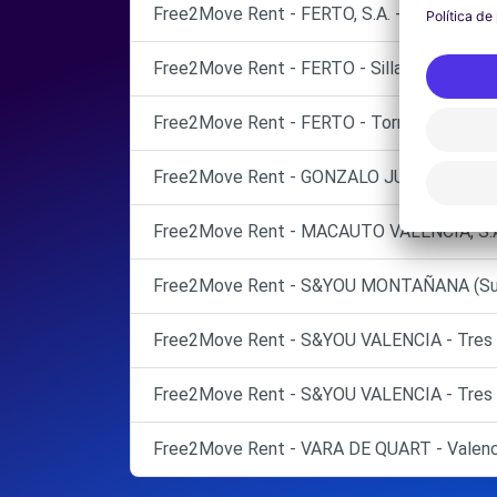
Free2Move Rent - FERTO, S.A. - Torrent (P)
Free2Move Rent - FERTO - Silla (P)
Free2Move Rent - FERTO - Torrent (O)
Free2Move Rent - GONZALO JUAN MASIA, S.L
Free2Move Rent - MACAUTO VALENCIA, S.A. 
Free2Move Rent - S&YOU MONTAÑANA (Suc Pi
Free2Move Rent - S&YOU VALENCIA - Tres C
Free2Move Rent - S&YOU VALENCIA - Tres C
Free2Move Rent - VARA DE QUART - Valenc