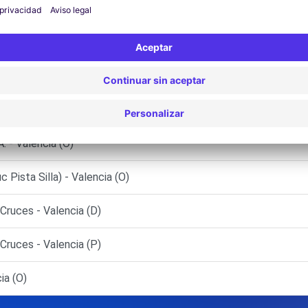
. - Alginet (C)
- Valencia (O)
sta Silla) - Valencia (O)
ruces - Valencia (D)
ruces - Valencia (P)
ia (O)