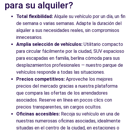
Free2Move Rent - DRIVIM BARCELONA CR2 -
3.9
para su alquiler?
Barcelona (C)
km
Ciudad de Asunción
Total flexibilidad:
Alquile su vehículo por un día, un fin
Barcelona, 08030
de semana o varias semanas. Adapte la duración del
alquiler a sus necesidades reales, sin compromisos
Ver agencia
innecesarios.
Amplia selección de vehículos:
Utilitario compacto
para circular fácilmente por la ciudad, SUV espacioso
Ver todas las agencias
para escapadas en familia, berlina cómoda para sus
desplazamientos profesionales — nuestro parque de
vehículos responde a todas las situaciones.
Precios competitivos:
Aproveche los mejores
precios del mercado gracias a nuestra plataforma
que compara las ofertas de los arrendadores
asociados. Reserve en línea en pocos clics con
precios transparentes, sin cargos ocultos.
Oficinas accesibles:
Recoja su vehículo en una de
nuestras numerosas oficinas asociadas, idealmente
situadas en el centro de la ciudad, en estaciones o