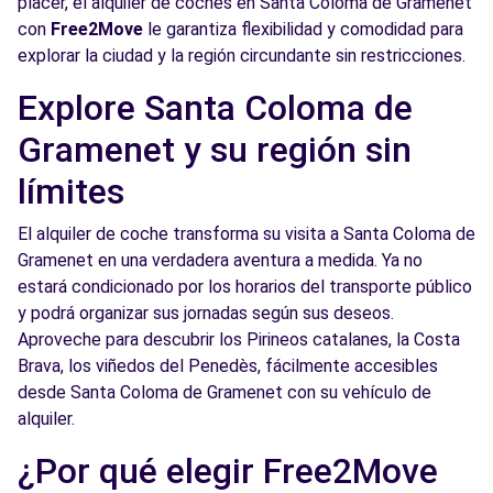
placer, el alquiler de coches en Santa Coloma de Gramenet
Ver agencia
con
Free2Move
le garantiza flexibilidad y comodidad para
explorar la ciudad y la región circundante sin restricciones.
Free2move Rent - AUTOMOCIO BADALONA
3.8
Explore Santa Coloma de
CR3 SL - BADALONA (J)
km
Gramenet y su región sin
Carrer de l'Acer
BADALONA, 8915
límites
Ver agencia
El alquiler de coche transforma su visita a Santa Coloma de
Gramenet en una verdadera aventura a medida. Ya no
estará condicionado por los horarios del transporte público
Free2move Rent - AUTOMOCIO BADALONA
3.8
y podrá organizar sus jornadas según sus deseos.
CR3 SL - BADALONA (F)
km
Aproveche para descubrir los Pirineos catalanes, la Costa
Carrer de l'Acer
Brava, los viñedos del Penedès, fácilmente accesibles
BADALONA, 08915
desde Santa Coloma de Gramenet con su vehículo de
alquiler.
Ver agencia
¿Por qué elegir Free2Move