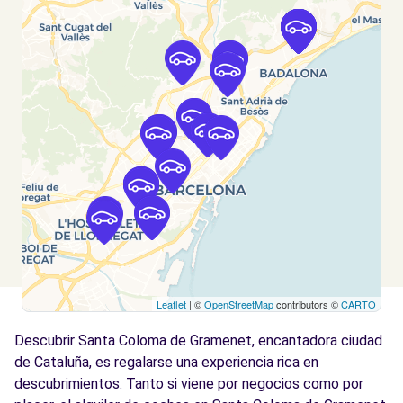
CRC3, S.L. - BADALONA (O)
km
Carrer de l'Acer
BADALONA, 08915
Ver agencia
Free2move Rent - AUTOMOCIO BADALONA
3.8
CR3 SL - BADALONA (FP)
km
Carrer de l'Acer
BADALONA, 8915
Ver agencia
Leaflet
| ©
OpenStreetMap
contributors ©
CARTO
Free2Move Rent - AUTOMOCIÓ BADALONA
3.8
CRC3, S.L.. - Badalona (D)
km
Descubrir Santa Coloma de Gramenet, encantadora ciudad
Carrer de l'Acer
de Cataluña, es regalarse una experiencia rica en
Badalona, 8915
descubrimientos. Tanto si viene por negocios como por