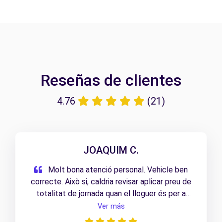
Reseñas de clientes
4.76
(21)
JOAQUIM C.
Molt bona atenció personal. Vehicle ben
correcte. Això si, caldria revisar aplicar preu de
totalitat de jornada quan el lloguer és per a
revisió de vehicle i només calen unes hores (en
Ver más
el meu cas: 5 hores). Gràcies