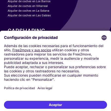
Alquiler de coches en Los Barrios
Alquiler de coches en Villarreal
Alquiler de coches en La Solana
Alquiler de coches en Las Gabias
CARSHARING
NUESTRAS CIUDADES
Paris
Madrid
Washington DC
Milán
Roma
Turín
Viena
Berlín
Colonia
Düsseldorf
Fráncfort
Hamburgo
Múnich
Stuttgart