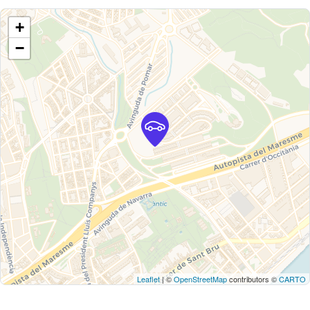
+
−
Leaflet
| ©
OpenStreetMap
contributors ©
CARTO