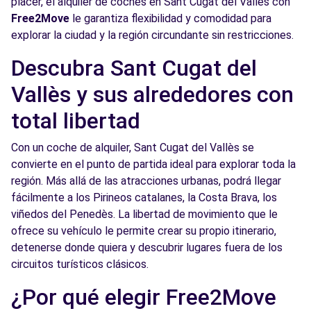
placer, el alquiler de coches en Sant Cugat del Vallès con
Ver agencia
Free2Move
le garantiza flexibilidad y comodidad para
explorar la ciudad y la región circundante sin restricciones.
Free2Move Rent - MASTERNOU - Barcelona
9.2
Descubra Sant Cugat del
(O) 24/7
km
Vallès y sus alrededores con
c/ Aribau, 320
Barcelona, 8006
total libertad
Ver agencia
Con un coche de alquiler, Sant Cugat del Vallès se
convierte en el punto de partida ideal para explorar toda la
región. Más allá de las atracciones urbanas, podrá llegar
Free2Move Rent - MASTERNOU - Barcelona
9.2
fácilmente a los Pirineos catalanes, la Costa Brava, los
(O)
km
viñedos del Penedès. La libertad de movimiento que le
c/ Aribau, 320
ofrece su vehículo le permite crear su propio itinerario,
Barcelona, 8006
detenerse donde quiera y descubrir lugares fuera de los
circuitos turísticos clásicos.
Ver agencia
¿Por qué elegir Free2Move