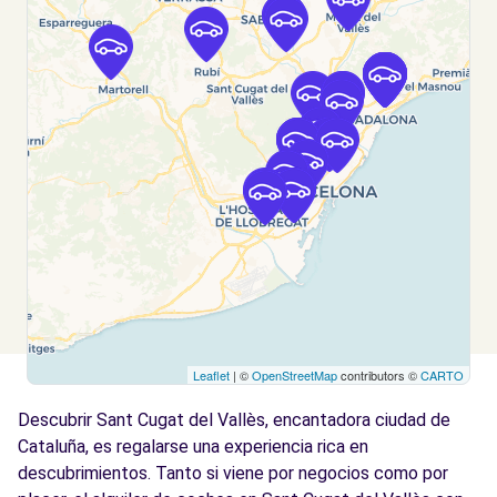
Barcelona (C)
km
Ciudad de Asunción
Barcelona, 08030
Ver agencia
Free2Move Rent - MOTOR REPRIS-
9.2
MASTERNOU - Barcelona (P)
km
C/ Aribau nº 320
Barcelona, 08006
Ver agencia
Leaflet
| ©
OpenStreetMap
contributors ©
CARTO
Free2Move Rent - MOTOR REPRIS-
9.2
MASTERNOU - Barcelona (O)
km
Descubrir Sant Cugat del Vallès, encantadora ciudad de
C/ Aribau nº 320
Cataluña, es regalarse una experiencia rica en
Barcelona, 08006
descubrimientos. Tanto si viene por negocios como por