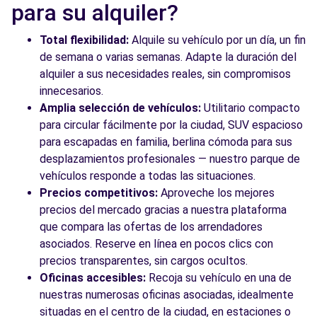
Free2Move Rent - Almogàvers Motor -
9.9
para su alquiler?
Barcelona (C)
km
C/ Padilla, 318
Total flexibilidad:
Alquile su vehículo por un día, un fin
Barcelona, 8025
de semana o varias semanas. Adapte la duración del
alquiler a sus necesidades reales, sin compromisos
Ver agencia
innecesarios.
Amplia selección de vehículos:
Utilitario compacto
para circular fácilmente por la ciudad, SUV espacioso
Ver todas las agencias
para escapadas en familia, berlina cómoda para sus
desplazamientos profesionales — nuestro parque de
vehículos responde a todas las situaciones.
Precios competitivos:
Aproveche los mejores
precios del mercado gracias a nuestra plataforma
que compara las ofertas de los arrendadores
asociados. Reserve en línea en pocos clics con
precios transparentes, sin cargos ocultos.
Oficinas accesibles:
Recoja su vehículo en una de
nuestras numerosas oficinas asociadas, idealmente
situadas en el centro de la ciudad, en estaciones o