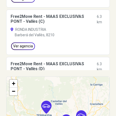
Free2Move Rent - MAAS EXCLUSIVAS
6.3
PONT - Vallès (C)
km
RONDA INDUSTRIA
Barberá del Vallès, 8210
Ver agencia
Free2Move Rent - MAAS EXCLUSIVAS
6.3
PONT - Vallès (D)
km
RONDA INDUSTRIA
+
Barberá del Vallès, 08210
−
Ver agencia
Free2Move Rent - DRIVIM BARCELONA CR2 -
7.2