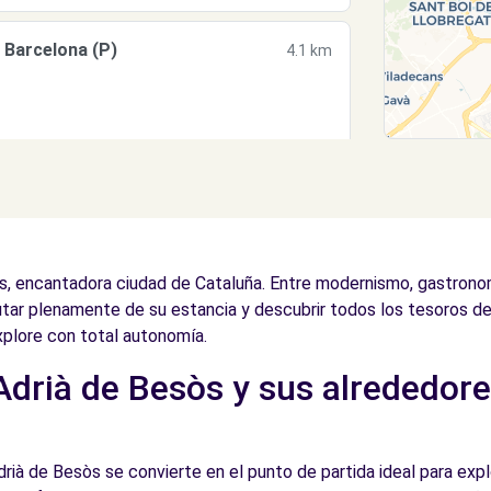
Barcelona (P)
4.1 km
4.3 km
òs, encantadora ciudad de Cataluña. Entre modernismo, gastrono
rutar plenamente de su estancia y descubrir todos los tesoros de 
plore con total autonomía.
drià de Besòs y sus alrededore
4.3 km
drià de Besòs se convierte en el punto de partida ideal para explo