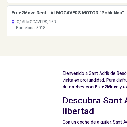
Free2Move Rent - ALMOGAVERS MOTOR ”PobleNou” - 
C/ ALMOGAVERS, 163
Barcelona, 8018
Ver agencia
Free2Move Rent - Auto Almogàvers - Barcelona (P)
C/ Padilla, 318
Bienvenido a Sant Adrià de Bes
Barcelona, 8025
visita en profundidad. Para disf
Ver agencia
de coches con Free2Move
y ex
Descubra Sant A
Free2Move Rent - Almogàvers Motor - Barcelona (C)
libertad
C/ Padilla, 318
Barcelona, 8025
Con un coche de alquiler, Sant A