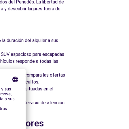
ñedos del Penedès. La libertad de
ra y descubrir lugares fuera de
la duración del alquiler a sus
ad, SUV espacioso para escapadas
hículos responde a todas las
taforma que compara las ofertas
 sin cargos ocultos.
 idealmente situadas en el
os minutos. Servicio de atención
alrededores