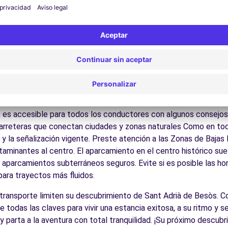
 por las calles del casco antiguo y descubra su patrimonio arqu
ite los museos y monumentos que enriquecen Sant Adrià de Bes
Disfrute de los parques y jardines para un descanso en plena nat
los Pirineos catalanes, la Costa Brava, los viñedos del Penedès
BADALONA (FP)
4.4 km
es:
Descubra la gastronomía regional en los restaurantes y merc
cos para conducir en Sant Adri
 es accesible para todos los conductores con algunos consejos p
arreteras que conectan ciudades y zonas naturales Como en tod
 y la señalización vigente. Preste atención a las Zonas de Bajas
minantes al centro. El aparcamiento en el centro histórico suele
cias
s aparcamientos subterráneos seguros. Evite si es posible las h
 para trayectos más fluidos.
l transporte limiten su descubrimiento de Sant Adrià de Besòs. 
e todas las claves para vivir una estancia exitosa, a su ritmo y
 y parta a la aventura con total tranquilidad. ¡Su próximo descub