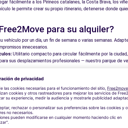
legar fácilmente a los Pirineos catalanes, la Costa Brava, los vi
culo le permite crear su propio itinerario, detenerse donde quie
4.4 km
 Free2Move para su alquiler?
su vehículo por un día, un fin de semana o varias semanas. Adapte 
ompromisos innecesarios.
culos:
Utilitario compacto para circular fácilmente por la ciud
a para sus desplazamientos profesionales — nuestro parque de ve
- Badalona (C)
4.4 km
roveche los mejores precios del mercado gracias a nuestra pla
dos. Reserve en línea en pocos clics con precios transparentes,
a su vehículo en una de nuestras numerosas oficinas asociadas,
taciones o cerca de los aeropuertos.
stra plataforma intuitiva le permite reservar su vehículo en poc
 responder a todas sus preguntas.
- Badalona (D)
bles de Sant Adrià de Besòs y 
4.4 km