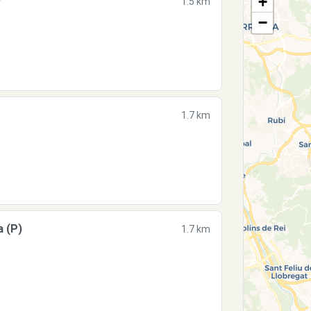
+
7
1.5 km
−
1.7 km
 (P)
1.7 km