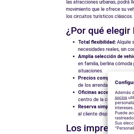
las atracciones urbanas, podrá l
Ver agencia
movimiento que le ofrece su vehí
los circuitos turísticos clásicos.
Free2Move Rent - MOTOR REPRIS - Barcelona (O)
¿Por qué elegir
Gran Vía de las Corts Catalanes, 751
Total flexibilidad:
Alquile 
Barcelona, 8013
necesidades reales, sin c
Ver agencia
Amplia selección de vehí
en familia, berlina cómod
situaciones.
Free2Move Rent - AUTOMOCIÓ BADALONA CRC3, S.L.. 
Precios competitivos:
Ap
de los arrendadores asocia
Carrer de l'Acer
Badalona, 8915
Oficinas accesibles:
Recoj
centro de la ciudad, en es
Ver agencia
Reserva simplificada:
Nue
al cliente disponible para
Free2Move Rent - AUTOMOCIÓ BADALONA CRC3, S.L.. 
Los imprescindi