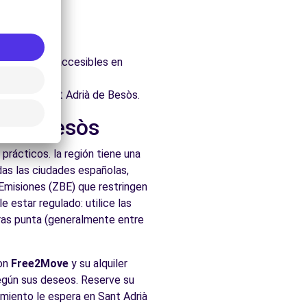
itectónico.
òs.
uraleza.
, fácilmente accesibles en
ados de Sant Adrià de Besòs.
à de Besòs
rácticos. la región tiene una
as las ciudades españolas,
 Emisiones (ZBE) que restringen
 estar regulado: utilice las
oras punta (generalmente entre
Con
Free2Move
y su alquiler
 según sus deseos. Reserve su
rimiento le espera en Sant Adrià