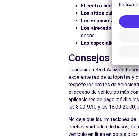
Carrer de l'Acer
El centro histórico:
Pasee
Badalona, 8915
Los sitios culturales:
Vis
Ver agencia
Los espacios naturales:
Los alrededores:
Explore 
coche.
Free2move Rent - AUTOMOCIO BADALONA CR3 SL - 
Las especialidades local
Carrer de l'Acer
Consejos prácti
BADALONA, 8915
Conducir en Sant Adrià de Besòs
Ver agencia
excelente red de autopistas y c
respete los límites de velocidad
el acceso de vehículos más conta
Ver todas las agen
aplicaciones de pago móvil o lo
las 8:00-9:30 y las 18:00-20:00)
No deje que las limitaciones de
coches sant adrià de besòs, tien
vehículo en línea en pocos clics