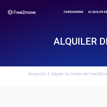
CARSHARING
ALQUILER D
ALQUILER D
Recepción
Alquiler de Coches de Free2Move.