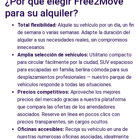
¿Por qué elegir Free2Move
Free2move Rent - AUTOMOCIO BADALONA
9.8
CR3 SL - BADALONA (F)
km
para su alquiler?
Carrer de l'Acer
BADALONA, 08915
Total flexibilidad:
Alquile su vehículo por un día, un fin
de semana o varias semanas. Adapte la duración del
Ver agencia
alquiler a sus necesidades reales, sin compromisos
innecesarios.
Amplia selección de vehículos:
Utilitario compacto
Ver todas las agencias
para circular fácilmente por la ciudad, SUV espacioso
para escapadas en familia, berlina cómoda para sus
desplazamientos profesionales — nuestro parque de
vehículos responde a todas las situaciones.
Precios competitivos:
Aproveche los mejores
precios del mercado gracias a nuestra plataforma
que compara las ofertas de los arrendadores
asociados. Reserve en línea en pocos clics con
precios transparentes, sin cargos ocultos.
Oficinas accesibles:
Recoja su vehículo en una de
nuestras numerosas oficinas asociadas, idealmente