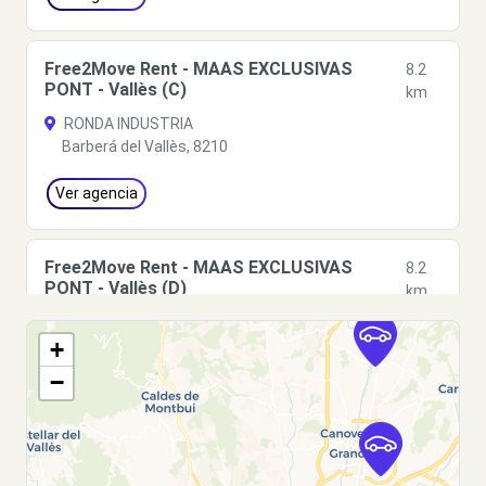
Free2Move Rent - MAAS EXCLUSIVAS
8.2
PONT - Vallès (C)
km
RONDA INDUSTRIA
Barberá del Vallès, 8210
Ver agencia
Free2Move Rent - MAAS EXCLUSIVAS
8.2
PONT - Vallès (D)
km
RONDA INDUSTRIA
+
Barberá del Vallès, 08210
−
Ver agencia
Free2Move Rent - AUTORAPID MACOA, S.L. -
9.1