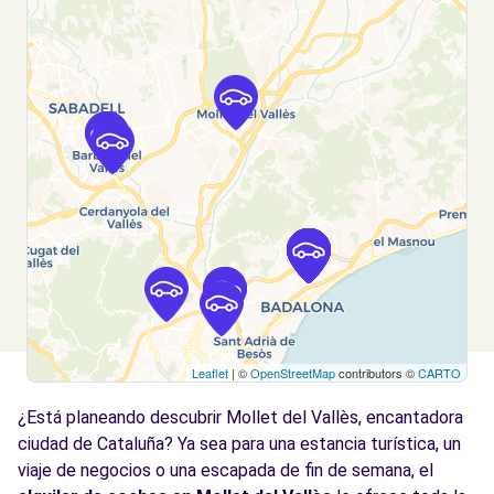
Roca del Vallès (La) (C)
km
Carretera Vallderiolf
Roca del Vallès (La), CT, 08430
Ver agencia
Free2Move Rent - AUTOMOCIÓ BADALONA
9.8
CRC3, S.L.. - Badalona (C)
km
Carrer de l'Acer
Badalona, 8915
Ver agencia
Leaflet
| ©
OpenStreetMap
contributors ©
CARTO
Free2move Rent - AUTOMOCIO BADALONA
9.8
CR3 SL - BADALONA (FP)
km
¿Está planeando descubrir Mollet del Vallès, encantadora
Carrer de l'Acer
ciudad de Cataluña? Ya sea para una estancia turística, un
BADALONA, 8915
viaje de negocios o una escapada de fin de semana, el