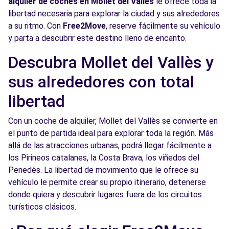
alquiler de coches en Mollet del Vallès
le ofrece toda la
Ver agencia
libertad necesaria para explorar la ciudad y sus alrededores
a su ritmo. Con
Free2Move
, reserve fácilmente su vehículo
y parta a descubrir este destino lleno de encanto.
Free2move Rent - AUTOMOCIO BADALONA
9.8
CR3 SL - BADALONA (J)
km
Descubra Mollet del Vallès y
Carrer de l'Acer
sus alrededores con total
BADALONA, 8915
libertad
Ver agencia
Con un coche de alquiler, Mollet del Vallès se convierte en
el punto de partida ideal para explorar toda la región. Más
Free2move Rent - AUTOMOCIÓ BADALONA
9.8
allá de las atracciones urbanas, podrá llegar fácilmente a
CRC3, S.L. - BADALONA (O)
km
los Pirineos catalanes, la Costa Brava, los viñedos del
Carrer de l'Acer
Penedès. La libertad de movimiento que le ofrece su
BADALONA, 08915
vehículo le permite crear su propio itinerario, detenerse
donde quiera y descubrir lugares fuera de los circuitos
Ver agencia
turísticos clásicos.