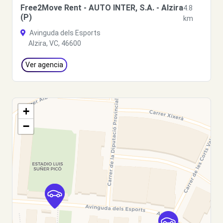
Free2Move Rent - AUTO INTER, S.A. - Alzira
4.8
(P)
km
Avinguda dels Esports
Alzira, VC, 46600
Ver agencia
+
−