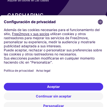
Alquiler de coches en Las Gabias
CARSHARING
NUESTRAS CIUDADES
Paris
Madrid
Washington DC
Milán
Roma
Turín
Viena
Berlín
Colonia
Düsseldorf
Fráncfort
Hamburgo
Múnich
Stuttgart
Ámsterdam