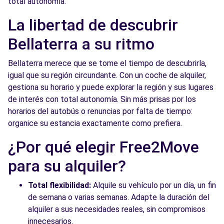
total autonomía.
Free2Move Rent - DRIVIM BARCELONA CR2
10.4
La libertad de descubrir
- Barcelona (P)
km
Bellaterra a su ritmo
Ciudad de Asunción
Barcelona, 08030
Bellaterra merece que se tome el tiempo de descubrirla,
igual que su región circundante. Con un coche de alquiler,
Ver agencia
gestiona su horario y puede explorar la región y sus lugares
de interés con total autonomía. Sin más prisas por los
Free2Move Rent - AUTO ECO, S.A. -
10.4
horarios del autobús o renuncias por falta de tiempo:
Barcelona (C)
km
organice su estancia exactamente como prefiera.
CIUDAD DE LA ASUNCION, 65-67
¿Por qué elegir Free2Move
Barcelona, 8030
para su alquiler?
Ver agencia
Total flexibilidad:
Alquile su vehículo por un día, un fin
de semana o varias semanas. Adapte la duración del
Free2Move Rent - AUTO ECO, S.A. -
10.8
alquiler a sus necesidades reales, sin compromisos
Barcelona (C) 24/7
km
innecesarios.