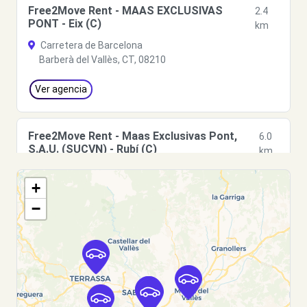
Free2Move Rent - MAAS EXCLUSIVAS
2.4
PONT - Eix (C)
km
Carretera de Barcelona
Barberà del Vallès, CT, 08210
Ver agencia
Free2Move Rent - Maas Exclusivas Pont,
6.0
S.A.U. (SUCVN) - Rubí (C)
km
Ctra. De Terrassa
+
Rubí, 8191
−
Ver agencia
Free2Move Rent - DRIVIM BARCELONA CR2 -
8.3
Barcelona (C)
km
Ciudad de Asunción