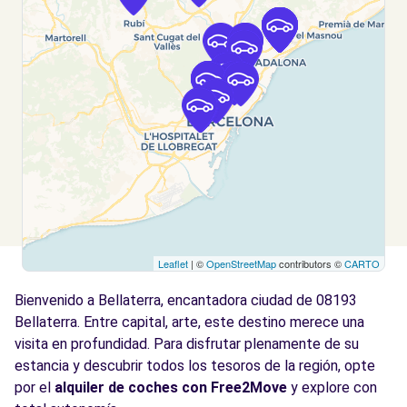
Barcelona, 08030
Ver agencia
Free2Move Rent - MOLLETAUTO - Mollet
9.2
del Vallès (C)
km
Avda. de Burgos, 71
Mollet del Vallès, 8100
Ver agencia
Leaflet
| ©
OpenStreetMap
contributors ©
CARTO
Free2Move Rent - Maas Exclusivas Pont,
10.1
S.A.U. (SUCVN) - Terrassa (C)
km
Bienvenido a Bellaterra, encantadora ciudad de 08193
AVDA. JAIME I
Bellaterra. Entre capital, arte, este destino merece una
Terrassa, 8226
visita en profundidad. Para disfrutar plenamente de su
estancia y descubrir todos los tesoros de la región, opte
Ver agencia
por el
alquiler de coches con Free2Move
y explore con