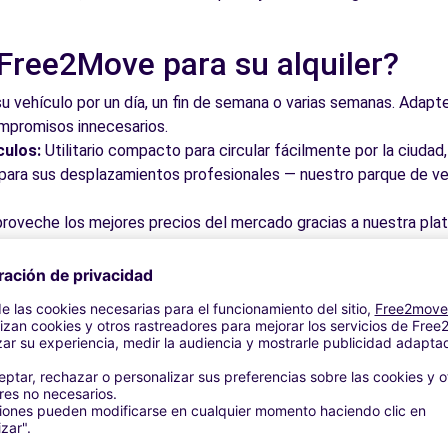
 Free2Move para su alquiler?
BADALONA (J)
3.0 km
su vehículo por un día, un fin de semana o varias semanas. Adapte 
ompromisos innecesarios.
culos:
Utilitario compacto para circular fácilmente por la ciud
a para sus desplazamientos profesionales — nuestro parque de ve
roveche los mejores precios del mercado gracias a nuestra pla
dos. Reserve en línea en pocos clics con precios transparentes,
- Badalona (D)
3.0 km
a su vehículo en una de nuestras numerosas oficinas asociadas,
taciones o cerca de los aeropuertos.
stra plataforma intuitiva le permite reservar su vehículo en poc
 responder a todas sus preguntas.
bles de Badalona y alrededores
 - BADALONA (O)
3.0 km
 por las calles del casco antiguo y descubra su patrimonio arqu