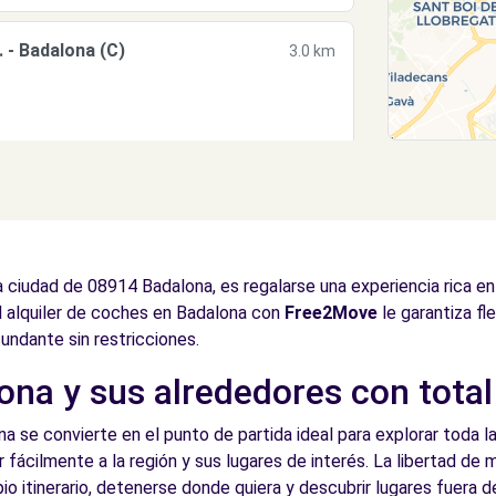
- Badalona (C)
3.0 km
BADALONA (F)
3.0 km
 ciudad de 08914 Badalona, es regalarse una experiencia rica en
l alquiler de coches en Badalona con
Free2Move
le garantiza fl
cundante sin restricciones.
na y sus alrededores con total 
BADALONA (FP)
3.0 km
a se convierte en el punto de partida ideal para explorar toda la
r fácilmente a la región y sus lugares de interés. La libertad de
io itinerario, detenerse donde quiera y descubrir lugares fuera de