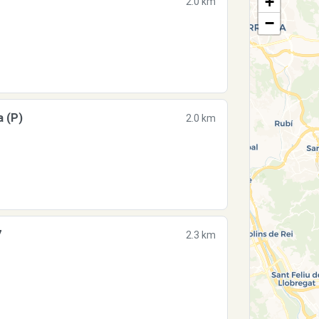
+
2.0 km
−
 (P)
2.0 km
7
2.3 km