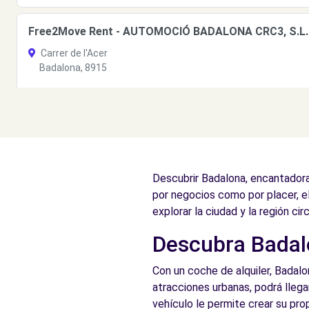
Free2Move Rent - AUTOMOCIÓ BADALONA CRC3, S.L.. 
Carrer de l'Acer
Badalona, 8915
Ver agencia
Free2move Rent - AUTOMOCIO BADALONA CR3 SL - 
Carrer de l'Acer
Descubrir Badalona, encantadora
BADALONA, 08915
por negocios como por placer, e
Ver agencia
explorar la ciudad y la región cir
Descubra Badalo
Free2move Rent - AUTOMOCIO BADALONA CR3 SL - 
Con un coche de alquiler, Badalon
Carrer de l'Acer
atracciones urbanas, podrá llega
BADALONA, 8915
vehículo le permite crear su prop