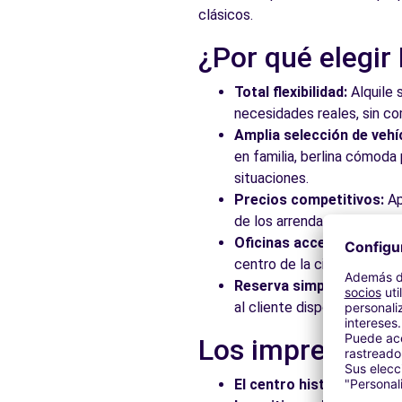
clásicos.
Ver agencia
¿Por qué elegir
Free2move Rent - AUTOMOCIO BADALONA CR3 SL - 
Total flexibilidad:
Alquile 
Carrer de l'Acer
necesidades reales, sin c
BADALONA, 8915
Amplia selección de vehí
en familia, berlina cómod
Ver agencia
situaciones.
Precios competitivos:
Ap
de los arrendadores asocia
Free2Move Rent - AUTOMOCIÓ BADALONA CRC3, S.L.. 
Oficinas accesibles:
Recoj
Carrer de l'Acer
centro de la ciudad, en es
Badalona, 8915
Reserva simplificada:
Nue
al cliente disponible para
Ver agencia
Los imprescindi
Free2move Rent - AUTOMOCIÓ BADALONA CRC3, S.L.
El centro histórico:
Pasee