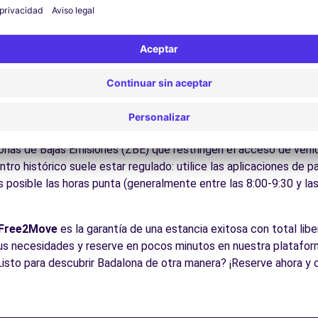
ite los museos y monumentos que enriquecen Badalona.
Disfrute de los parques y jardines para un descanso en plena nat
los lugares de interés de la región, fácilmente accesibles en co
es:
Descubra la gastronomía regional en los restaurantes y mer
cos para conducir en Badalona
 (C)
5.0 km
le para todos los conductores con algunos consejos prácticos. 
as Como en todas las ciudades españolas, respete los límites de
Zonas de Bajas Emisiones (ZBE) que restringen el acceso de veh
ntro histórico suele estar regulado: utilice las aplicaciones de 
s posible las horas punta (generalmente entre las 8:00-9:30 y la
cias
Free2Move
es la garantía de una estancia exitosa con total libe
us necesidades y reserve en pocos minutos en nuestra platafor
Listo para descubrir Badalona de otra manera? ¡Reserve ahora y 