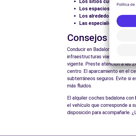
Carrer de l'Acer
Los sitios culturales:
Vis
BADALONA, 08915
Los espacios naturales:
Los alrededores:
Explore 
Ver agencia
Las especialidades local
Consejos prácti
Free2Move Rent - DRIVIM BARCELONA CR2 - Barcelona
Conducir en Badalona es accesib
Ciudad de Asunción
infraestructuras viarias adecuad
Barcelona, 08030
vigente. Preste atención a las 
Ver agencia
centro. El aparcamiento en el ce
subterráneos seguros. Evite si e
más fluidos.
Ver todas las agen
El alquiler coches badalona con
el vehículo que corresponde a s
disposición para acompañarle. ¿