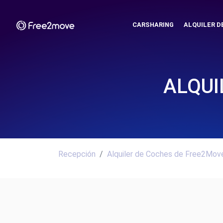
CARSHARING
ALQUILER D
ALQUI
Recepción
Alquiler de Coches de Free2Move.