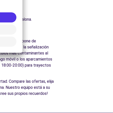
uraleza.
che.
cados de Badalona.
la ciudad dispone de
 velocidad y la señalización
ículos más contaminantes al
pago móvil o los aparcamientos
s 18:00-20:00) para trayectos
rtad. Compare las ofertas, elija
ma. Nuestro equipo está a su
cree sus propios recuerdos!