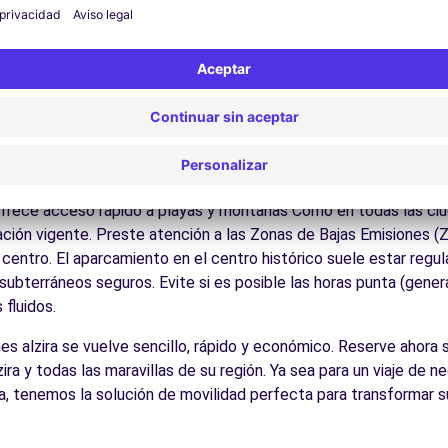
ite los museos y monumentos que enriquecen Alzira.
Disfrute de los parques y jardines para un descanso en plena nat
las playas de la Costa Blanca y Dorada, el interior valenciano, l
es:
Descubra la gastronomía regional en los restaurantes y merca
cos para conducir en Alzira
para todos los conductores con algunos consejos prácticos. la r
ofrece acceso rápido a playas y montañas Como en todas las ci
zación vigente. Preste atención a las Zonas de Bajas Emisiones (
entro. El aparcamiento en el centro histórico suele estar regula
ubterráneos seguros. Evite si es posible las horas punta (gener
fluidos.
ches alzira se vuelve sencillo, rápido y económico. Reserve ahora
ira y todas las maravillas de su región. Ya sea para un viaje de 
, tenemos la solución de movilidad perfecta para transformar su