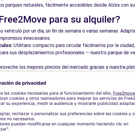
 los parques naturales, fácilmente accesibles desde Alzira con su 
 Free2Move para su alquiler?
su vehículo por un día, un fin de semana o varias semanas. Adapte 
ompromisos innecesarios.
culos:
Utilitario compacto para circular fácilmente por la ciud
a para sus desplazamientos profesionales — nuestro parque de ve
roveche los mejores precios del mercado gracias a nuestra pla
dos. Reserve en línea en pocos clics con precios transparentes,
a su vehículo en una de nuestras numerosas oficinas asociadas,
taciones o cerca de los aeropuertos.
stra plataforma intuitiva le permite reservar su vehículo en poc
 responder a todas sus preguntas.
bles de Alzira y alrededores
 por las calles del casco antiguo y descubra su patrimonio arqu