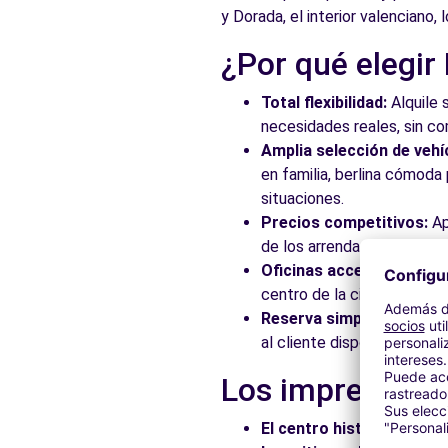
y Dorada, el interior valenciano,
¿Por qué elegir
Total flexibilidad:
Alquile 
necesidades reales, sin c
Amplia selección de vehí
en familia, berlina cómod
situaciones.
Precios competitivos:
Ap
de los arrendadores asocia
Oficinas accesibles:
Recoj
centro de la ciudad, en es
Reserva simplificada:
Nue
al cliente disponible para
Los imprescindi
El centro histórico:
Pasee