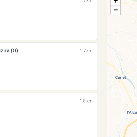
+
1.7 km
−
zira (O)
1.7 km
1.8 km