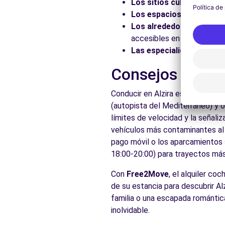
Los sitios culturales:
Vis
Los espacios naturales:
Los alrededores:
Explore 
accesibles en coche.
Las especialidades local
Consejos prácti
Conducir en Alzira es accesible 
(autopista del Mediterráneo) y 
límites de velocidad y la señali
vehículos más contaminantes al c
pago móvil o los aparcamientos s
18:00-20:00) para trayectos más 
Con
Free2Move
, el alquiler co
de su estancia para descubrir Alz
familia o una escapada romántica
inolvidable.