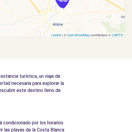
Leaflet
| ©
OpenStreetMap
contributors ©
CARTO
stancia turística, un viaje de
ertad necesaria para explorar la
escubrir este destino lleno de
rá condicionado por los horarios
r las playas de la Costa Blanca