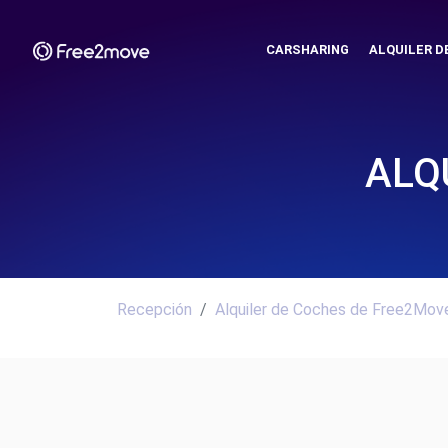
CARSHARING
ALQUILER D
ALQ
Recepción
Alquiler de Coches de Free2Move.