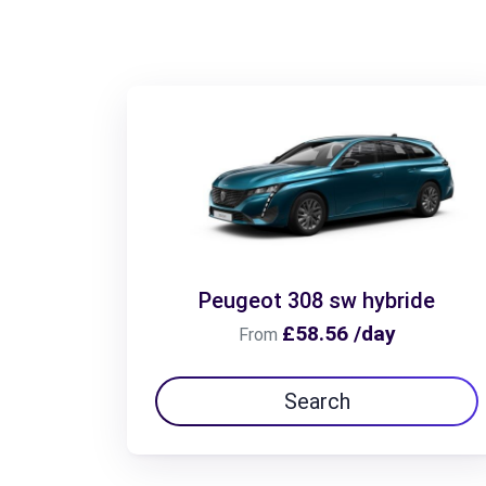
Peugeot 308 sw hybride
£58.56 /day
From
Search