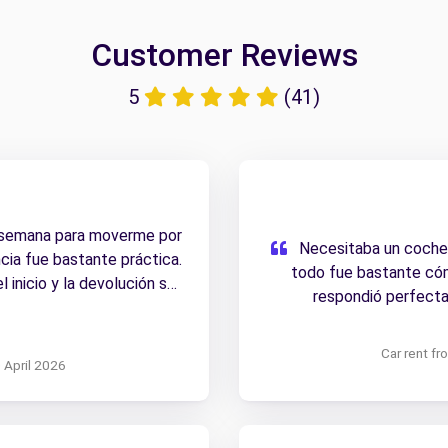
Customer Reviews
5
(41)
 semana para moverme por
Necesitaba un coche d
cia fue bastante práctica.
todo fue bastante cóm
 inicio y la devolución se
respondió perfecta
fectamente durante todo el
Car rent f
0 April 2026