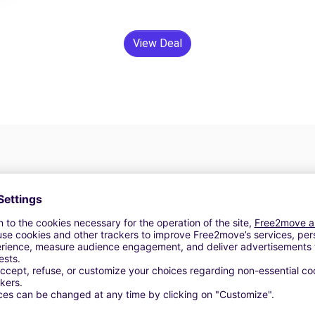
View Deal
24/7 Assistance
y
Trouble on the road? Our support service is
ct
available at any time to ensure an uninterrupted
journey.