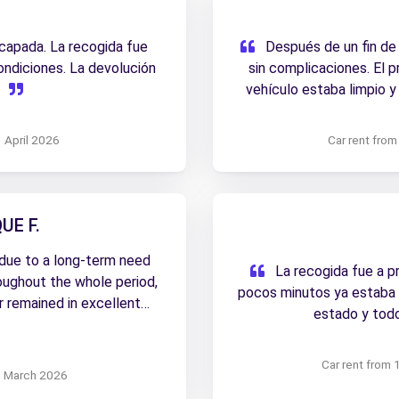
scapada. La recogida fue
Después de un fin de 
ondiciones. La devolución
sin complicaciones. El 
l
vehículo estaba limpio 
 April 2026
Car rent fro
UE F.
 due to a long-term need
La recogida fue a pr
oughout the whole period,
pocos minutos ya estaba
 remained in excellent
estado y tod
nd well organized, and the
long rental feel simple and
Car rent from
5 March 2026