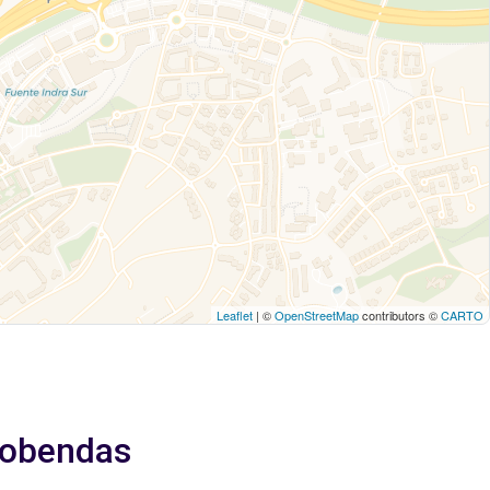
Leaflet
| ©
OpenStreetMap
contributors ©
CARTO
lcobendas