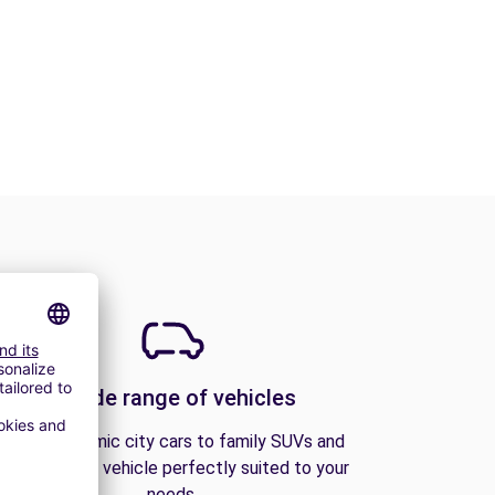
A wide range of vehicles
From economic city cars to family SUVs and
vans, find the vehicle perfectly suited to your
needs.