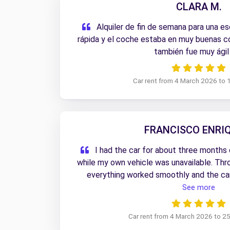
CLARA M.
Alquiler de fin de semana para una e
rápida y el coche estaba en muy buenas c
también fue muy ági
Car rent from 4 March 2026 to 1
FRANCISCO ENRIQ
I had the car for about three months
while my own vehicle was unavailable. Thr
everything worked smoothly and the car
condition. The initial pick-up was quick a
See more
return process was just as easy. It made a 
hassle-free.
Car rent from 4 March 2026 to 2