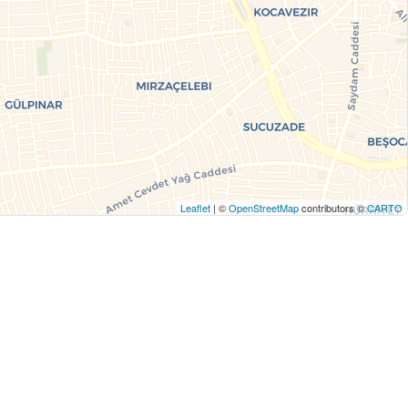
Leaflet
| ©
OpenStreetMap
contributors ©
CARTO