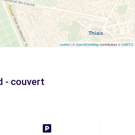
Leaflet
| ©
OpenStreetMap
contributors ©
CARTO
 - couvert