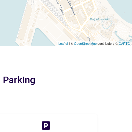
Leaflet
| ©
OpenStreetMap
contributors ©
CARTO
r Parking