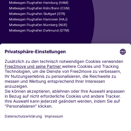
Mietwagen Flughafen Hamburg (HAM)
Mietwagen Flughafen Köln/Bonn (CGN)
Mietwagen Flughafen Stuttgart (STR)
Mietwagen Flughafen Hannover (HAJ)
Mietwagen Flughafen Nürnberg (NUE)
Mietwagen Flughafen Dortmund (DTM)
CARSHARING
UNSERE STÄDTE
Paris
Madrid
Washington DC
Mailand
Rom
Turin
Wien
Berlin
Köln
Düsseldorf
Frankfurt
Hamburg