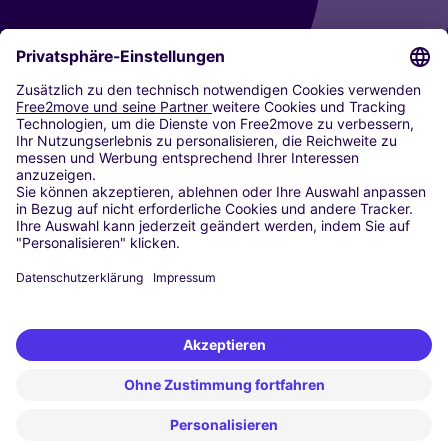
CARSHARING
UNSERE STÄDTE
Paris
Madrid
Washington DC
Mailand
Rom
Turin
Wien
Berlin
Köln
Düsseldorf
Frankfurt
Hamburg
München
Stuttgart
Amsterdam