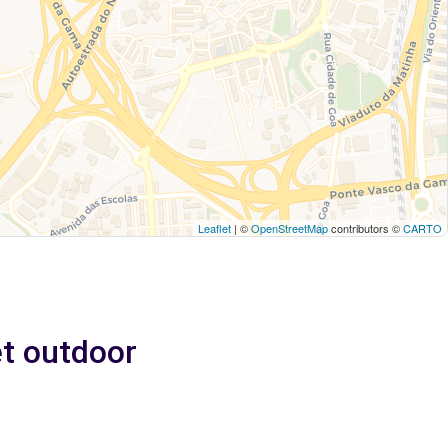
Leaflet
| ©
OpenStreetMap
contributors ©
CARTO
et outdoor