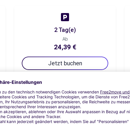
2 Tag(e)
Ab
24,39 €
Jetzt buchen
7 Tag(e)
Ab
85,37 €