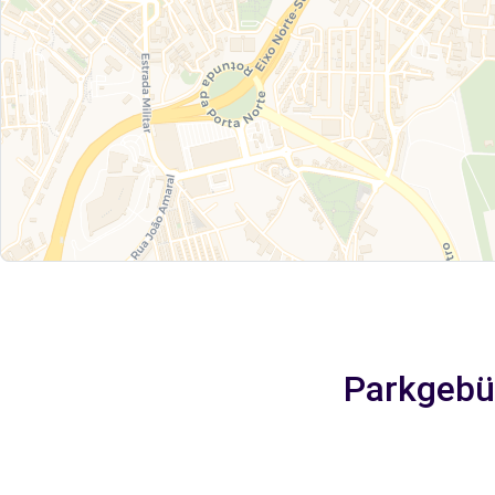
Parkgebüh