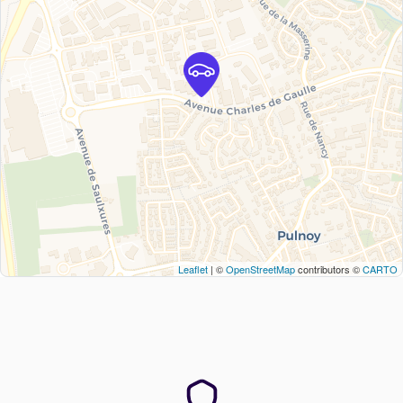
Leaflet
| ©
OpenStreetMap
contributors ©
CARTO