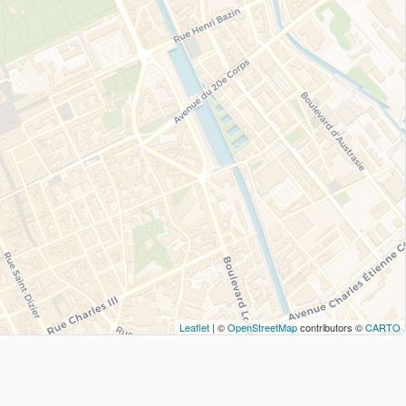
Leaflet
| ©
OpenStreetMap
contributors ©
CARTO