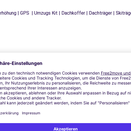
tzerhöhung | GPS | Umzugs Kit | Dachkoffer | Dachträger | Skitr
Ähnliche Agenturen
ANCY (P)