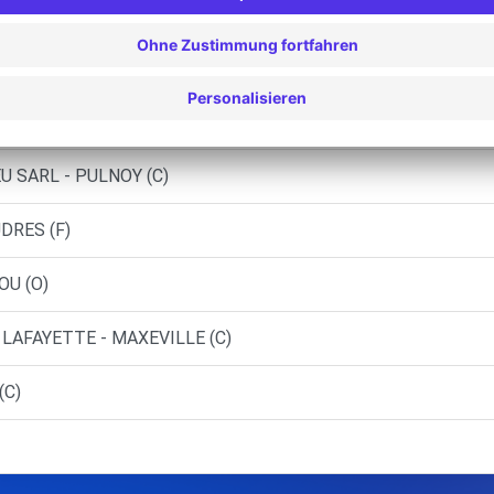
UDRES (C)
 - LIVERDUN (C)
EUVES-MAISONS (C)
U SARL - PULNOY (C)
UDRES (F)
OU (O)
 LAFAYETTE - MAXEVILLE (C)
(C)