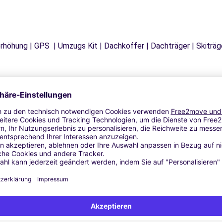
tzerhöhung | GPS | Umzugs Kit | Dachkoffer | Dachträger | Skitr
Ähnliche Agenturen