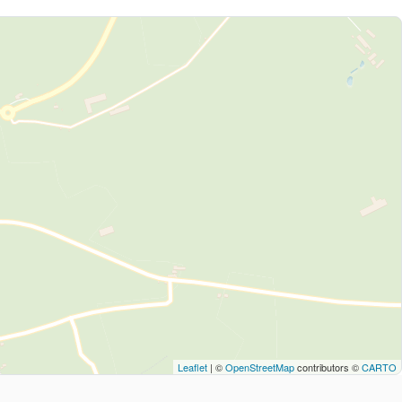
Leaflet
| ©
OpenStreetMap
contributors ©
CARTO