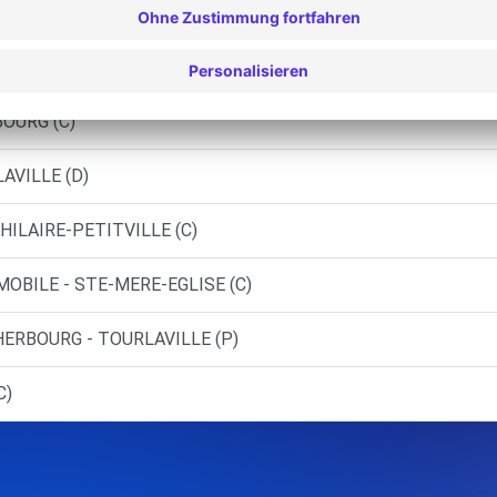
G-EN-COTENTIN (C)
HOU (C)
BOURG (C)
AVILLE (D)
HILAIRE-PETITVILLE (C)
MOBILE - STE-MERE-EGLISE (C)
ERBOURG - TOURLAVILLE (P)
C)