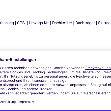
tzerhöhung | GPS | Umzugs Kit | Dachkoffer | Dachträger | Skitr
Ähnliche Agenturen