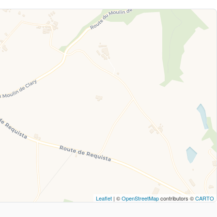
Leaflet
| ©
OpenStreetMap
contributors ©
CARTO