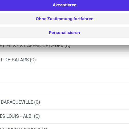
RAGE AUTO - OLEMPS (C)
EZ (C)
SCURE D'ALBIGEOIS (DS)
T FILS - ST AFFRIQUE CEDEX (C)
T-DE-SALARS (C)
 BARAQUEVILLE (C)
 LOUIS - ALBI (C)