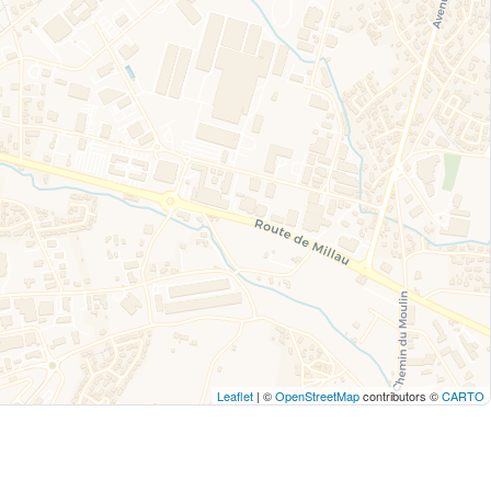
Leaflet
| ©
OpenStreetMap
contributors ©
CARTO