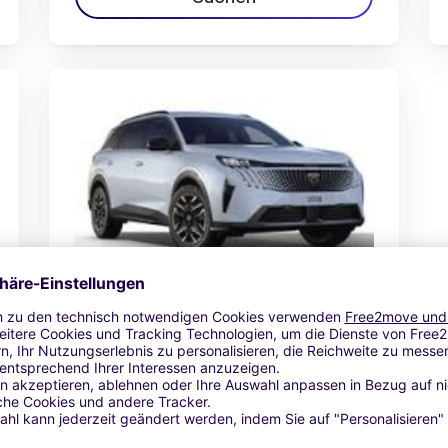
Peugeot 5008 hybrid
81,21 € / jour
Ab
Suchen