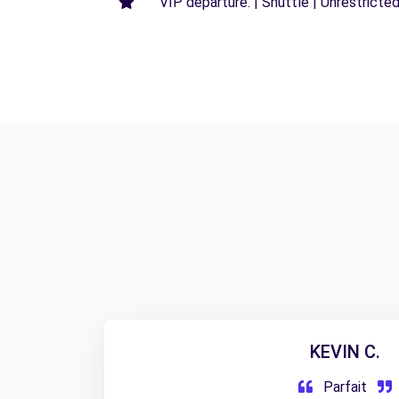
VIP departure. | Shuttle | Unrestricted
KEVIN C.
Parfait