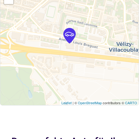
Leaflet
| ©
OpenStreetMap
contributors ©
CARTO