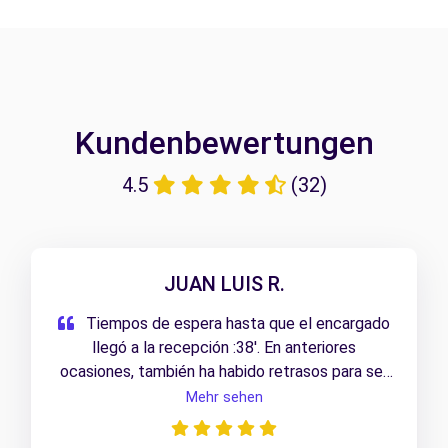
Kundenbewertungen
4.5
(32)
JUAN LUIS R.
Tiempos de espera hasta que el encargado
llegó a la recepción :38'. En anteriores
ocasiones, también ha habido retrasos para ser
atendido.
Mehr sehen