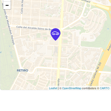
−
Leaflet
| ©
OpenStreetMap
contributors ©
CARTO