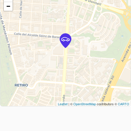
−
Leaflet
| ©
OpenStreetMap
contributors ©
CARTO