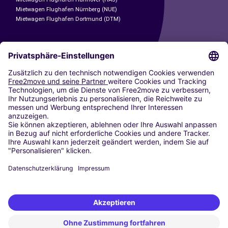
Mietwagen Flughafen Nürnberg (NUE)
Mietwagen Flughafen Dortmund (DTM)
CARSHARING
UNSERE STÄDTE
Paris
Madrid
Washington DC
Mailand
Rom
Turin
Wien
Berlin
Köln
Düsseldorf
Frankfurt
Hamburg
München
Stuttgart
Amsterdam