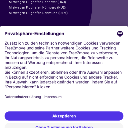
Mietwagen Flughafen Hannover (HAJ)
Mietwagen Flughafen Nürnberg (NUE)
Mietwagen Flughafen Dortmund (DTM)
CARSHARING
UNSERE STÄDTE
Paris
Madrid
Washington DC
Mailand
Rom
Turin
Wien
Berlin
Köln
Düsseldorf
Frankfurt
Hamburg
München
Stuttgart
Amsterdam