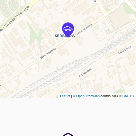
Leaflet
| ©
OpenStreetMap
contributors ©
CARTO