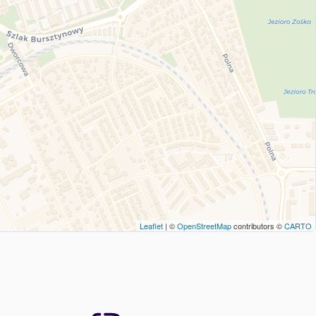
Leaflet
| ©
OpenStreetMap
contributors ©
CARTO