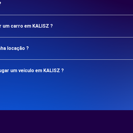
?
ar um carro em KALISZ ?
nha locação ?
ugar um veículo em KALISZ ?
.