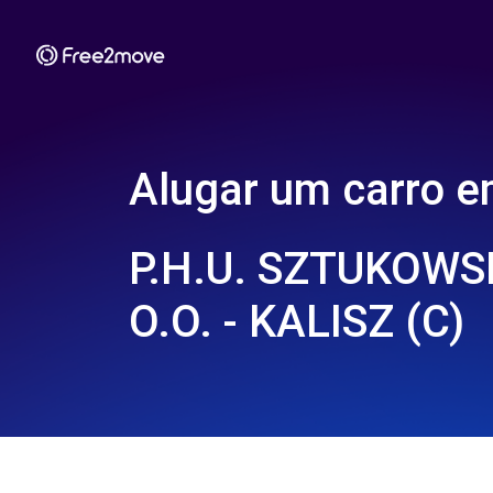
Alugar um carro 
P.H.U. SZTUKOWSK
O.O. - KALISZ (C)