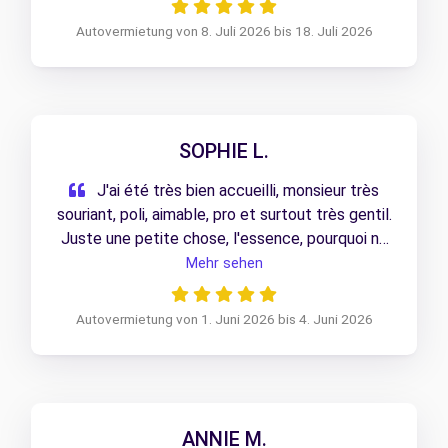
Autovermietung von 8. Juli 2026 bis 18. Juli 2026
SOPHIE L.
J'ai été très bien accueilli, monsieur très
souriant, poli, aimable, pro et surtout très gentil.
Juste une petite chose, l'essence, pourquoi ne
pas mettre a disposition la voiture avec le plein
Mehr sehen
c'est bien plus simple de refaire le plein avant
de rendre la voiture, personnellement j'ai remis
Autovermietung von 1. Juni 2026 bis 4. Juni 2026
bien plus que ce qu'il y avait lorsque je l'ai eu
ANNIE M.