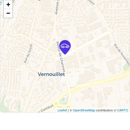
+
−
Leaflet
| ©
OpenStreetMap
contributors ©
CARTO