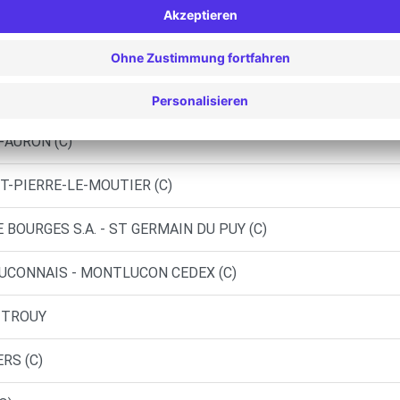
OSPHERE - MONTLUCON (P)
 - NERONDES (C)
ARES - YGRANDE (C)
-AURON (C)
ST-PIERRE-LE-MOUTIER (C)
BOURGES S.A. - ST GERMAIN DU PUY (C)
UCONNAIS - MONTLUCON CEDEX (C)
- TROUY
RS (C)