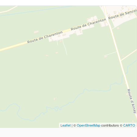
Leaflet
| ©
OpenStreetMap
contributors ©
CARTO