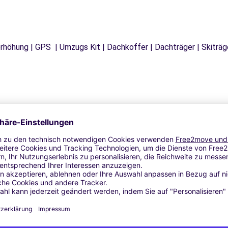
tzerhöhung | GPS | Umzugs Kit | Dachkoffer | Dachträger | Skitr
Ähnliche Agenturen