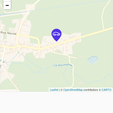
−
Leaflet
| ©
OpenStreetMap
contributors ©
CARTO