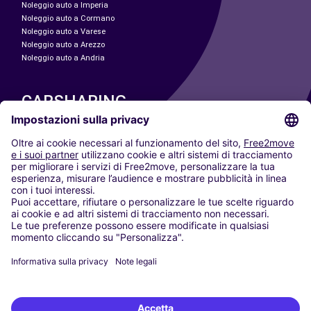
Noleggio auto a Imperia
Noleggio auto a Cormano
Noleggio auto a Varese
Noleggio auto a Arezzo
Noleggio auto a Andria
CARSHARING
LE NOSTRE CITTÀ
Paris
Madrid
Washington DC
Milano
Roma
Torino
Vienna
Berlino
Colonia
Düsseldorf
Francoforte
Amburgo
Monaco di Baviera