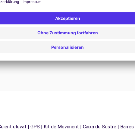
24/7 Unterstützung
Probleme auf der Straße? Unser Support-Service
ist jederzeit verfügbar, um eine
F
 zu
unterbrechungsfreie Reise zu gewährleisten.
d
 Seient elevat | GPS | Kit de Moviment | Caixa de Sostre | Barres
e