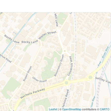
Leaflet
| ©
OpenStreetMap
contributors ©
CARTO