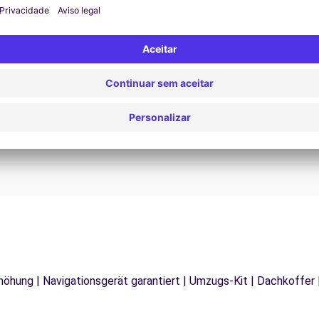
Assistência 24/7
Problemas na estrada? O nosso serviço de apoio
D
os
está disponível a qualquer momento para garantir
va
.
uma viagem ininterrupta.
rhöhung | Navigationsgerät garantiert | Umzugs-Kit | Dachkoffer 