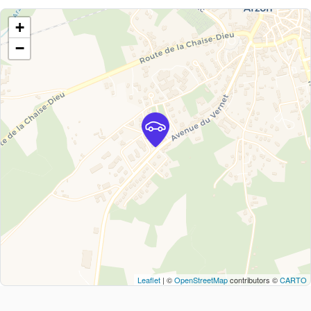
+
−
Leaflet
| ©
OpenStreetMap
contributors ©
CARTO