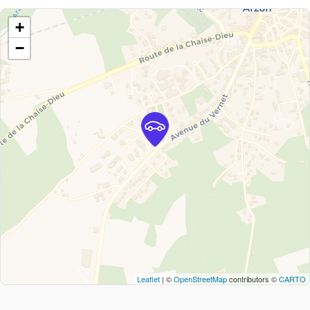
+
−
Leaflet
| ©
OpenStreetMap
contributors ©
CARTO