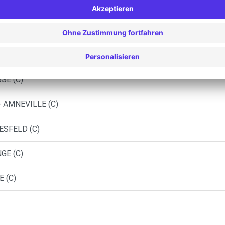
Y - BRIEY (C)
IER SA - FLORANGE (C)
E (DS)
SE (C)
- AMNEVILLE (C)
ESFELD (C)
GE (C)
 (C)