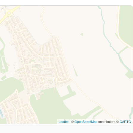
Leaflet
| ©
OpenStreetMap
contributors ©
CARTO