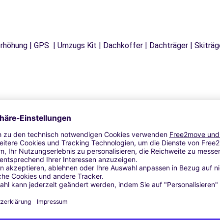
tzerhöhung | GPS | Umzugs Kit | Dachkoffer | Dachträger | Skitr
Ähnliche Agenturen