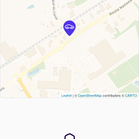
Leaflet
| ©
OpenStreetMap
contributors ©
CARTO